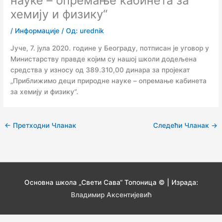
науке – опремање кабинета за
хемију и физику“
/
Информације
/ Од:
urednik
Јуче, 7. јула 2020. године у Београду, потписан је уговор у
Министарству правде којим су нашој школи додељена
средства у износу од 389.310,00 динара за пројекат
„Приближимо деци природне науке – опремање кабинета
за хемију и физику“.
←
Претходни Чланак
Следећи Чланак
→
Основна школа „Свети Сава“ Топоница © | Израда:
Владимир Аксентијевић