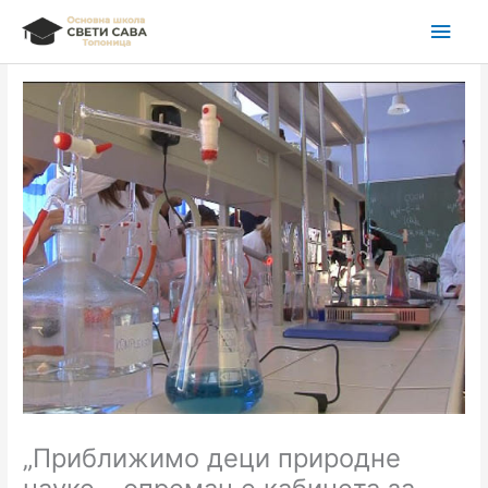
Пређи
Глав
на
садржај
избо
„Приближимо деци природне